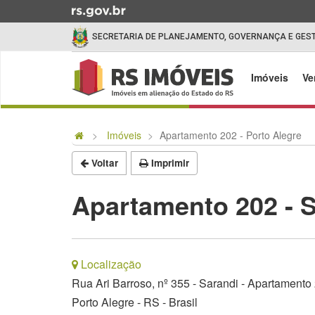
Ir
para
SECRETARIA DE PLANEJAMENTO, GOVERNANÇA E GES
o
conteúdo
Início
Ir
do
Imóveis
Ve
para
menu
o
Início
menu
do
Imóveis
Apartamento 202 - Porto Alegre
Ir
conteúdo
para
Voltar
Imprimir
a
busca
Apartamento 202 - S
Localização
Rua Ari Barroso, nº 355 - Sarandi - Apartamento
Porto Alegre - RS - Brasil