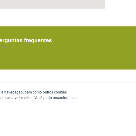
erguntas frequentes
te a navegação, bem como outros cookies
 site cada vez melhor. Você pode encontrar mais