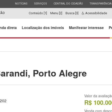
ESTADO
ESTADO
ESTADO
ESTADO
NOTÍCIAS
SERVIÇOS
CENTRAL DO CIDADÃO
TRANSPARÊNCIA
TÃO
Conteúdo [1]
Menu [2]
Busca [3]
Acessibilidade
nda direta
Localização dos imóveis
Manifestar interesse
P
arandi, Porto Alegre
Valor da avaliaçã
 202
R$ 100.00
Venda com desco