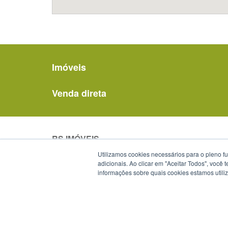
Imóveis
Venda direta
RS IMÓVEIS
Av. Borges de Medeiros, 1501
Utilizamos cookies necessários para o pleno f
Centro Histórico
adicionais. Ao clicar em "Aceitar Todos", você
informações sobre quais cookies estamos util
Porto Alegre - RS -
mapa
90119-900
Telefone:
(51) 3288-1589