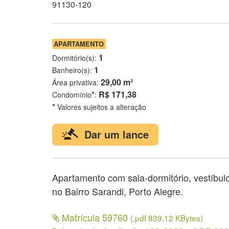
91130-120
APARTAMENTO
1
Dormitório(s):
1
Banheiro(s):
29,00 m²
Área privativa:
*
R$ 171,38
Condomínio
:
*
Valores sujeitos a alteração
Dar um lance
Apartamento com sala-dormitório, vestíbulo
no Bairro Sarandi, Porto Alegre.
Matrícula 59760
(.pdf 839,12 KBytes)