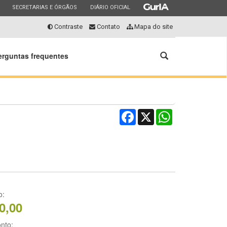
ESTADO
ESTADO
ESTADO
SECRETARIAS E ÓRGÃOS
DIÁRIO OFICIAL
Contraste
Contato
Mapa do site
Abrir
erguntas frequentes
a
busca
Facebook
X
WhatsApp
o:
0,00
nto: