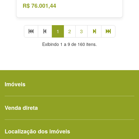
R$ 76.001,44
Primeira
Página
(página
(página
(página
Próxima
Última
1
2
3
página
anterior
atual)
atual)
atual)
página
página
Exibindo 1 a 9 de 160 itens.
Imóveis
Venda direta
Localização dos imóveis