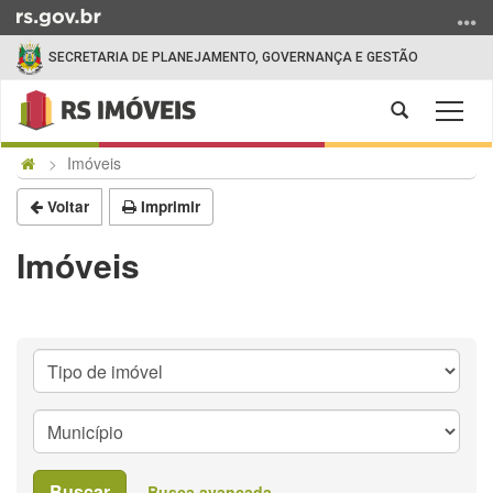
Ir
para
SECRETARIA DE PLANEJAMENTO, GOVERNANÇA E GESTÃO
o
conteúdo
Abrir
Alter
Ir
a
a
para
Início
busca
Imóveis
nave
o
do
menu
conteúdo
Voltar
Imprimir
Ir
para
Imóveis
a
busca
Buscar
Busca avançada