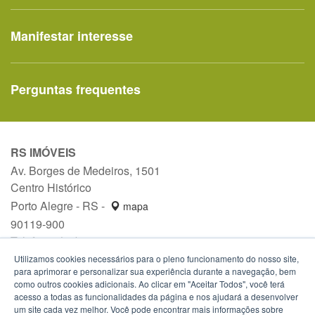
Manifestar interesse
Perguntas frequentes
RS IMÓVEIS
Av. Borges de Medeiros, 1501
Centro Histórico
Porto Alegre - RS -
mapa
90119-900
Telefone:
(51) 3288-1589
Utilizamos cookies necessários para o pleno funcionamento do nosso site,
para aprimorar e personalizar sua experiência durante a navegação, bem
como outros cookies adicionais. Ao clicar em "Aceitar Todos", você terá
acesso a todas as funcionalidades da página e nos ajudará a desenvolver
um site cada vez melhor. Você pode encontrar mais informações sobre