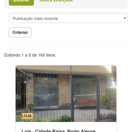
Ordenar
Exibindo
1
a
9
de
160
itens.
LOJA
Loja - Cidade Baixa, Porto Alegre