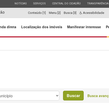
ESTADO
ESTADO
ESTADO
ESTADO
NOTÍCIAS
SERVIÇOS
CENTRAL DO CIDADÃO
TRANSPARÊNCIA
TÃO
Conteúdo [1]
Menu [2]
Busca [3]
Acessibilidade
nda direta
Localização dos imóveis
Manifestar interesse
P
Buscar
Busca avanç