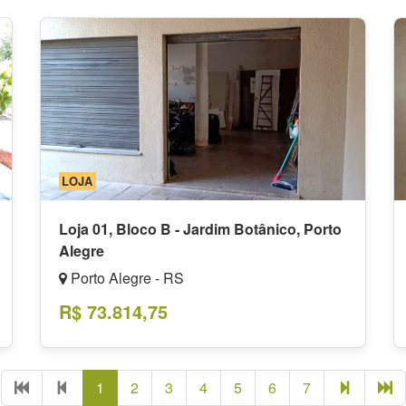
LOJA
Loja 01, Bloco B - Jardim Botânico, Porto
Alegre
Porto Alegre - RS
R$ 73.814,75
Primeira
Página
(página
(página
(página
(página
(página
(página
(página
Próxima
Úl
1
2
3
4
5
6
7