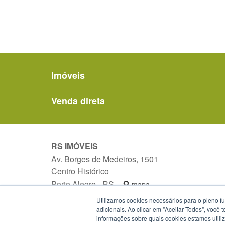
Imóveis
Venda direta
RS IMÓVEIS
Av. Borges de Medeiros, 1501
Centro Histórico
Porto Alegre - RS -
mapa
90119-900
Utilizamos cookies necessários para o pleno f
Telefone:
(51) 3288-1589
adicionais. Ao clicar em "Aceitar Todos", você
informações sobre quais cookies estamos util