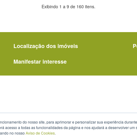
página
anterior
atual)
atual)
atual)
atual)
atual)
atual)
atual)
página
pá
Exibindo 1 a 9 de 160 itens.
Localização dos imóveis
P
Manifestar interesse
uncionamento do nosso site, para aprimorar e personalizar sua experiência duran
 terá acesso a todas as funcionalidades da página e nos ajudará a desenvolver um
izando no nosso
Aviso de Cookies
.