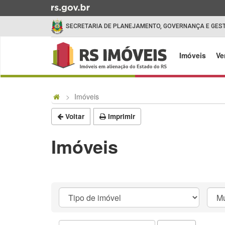
Ir
para
SECRETARIA DE PLANEJAMENTO, GOVERNANÇA E GES
o
conteúdo
Início
Ir
do
Imóveis
Ve
para
menu
o
Início
menu
do
Imóveis
Ir
conteúdo
para
Voltar
Imprimir
a
busca
Imóveis