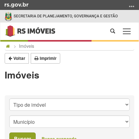
Ir
para
SECRETARIA DE PLANEJAMENTO, GOVERNANÇA E GESTÃO
o
conteúdo
Abrir
Alter
Ir
a
a
para
Início
busca
Imóveis
nave
o
do
menu
conteúdo
Voltar
Imprimir
Ir
para
Imóveis
a
busca
Buscar
Busca avançada