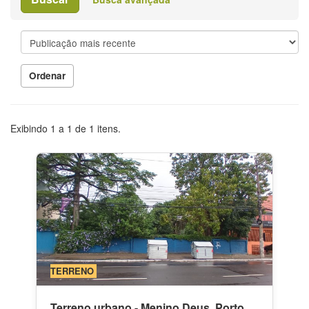
Ordenar
Exibindo
1
a
1
de
1
itens.
TERRENO
Terreno urbano - Menino Deus, Porto