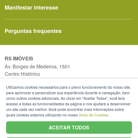
Manifestar interesse
Perguntas frequentes
RS IMÓVEIS
Av. Borges de Medeiros, 1501
Centro Histórico
Porto Alegre - RS -
mapa
Utilizamos cookies necessários para o pleno funcionamento do nosso site,
90119-900
para aprimorar e personalizar sua experiência durante a navegação, bem
Telefone:
(51) 3288-1589
como outros cookies adicionais. Ao clicar em "Aceitar Todos", você terá
acesso a todas as funcionalidades da página e nos ajudará a desenvolver
um site cada vez melhor. Você pode encontrar mais informações sobre
quais cookies estamos utilizando no nosso
Aviso de Cookies
.
ACEITAR TODOS