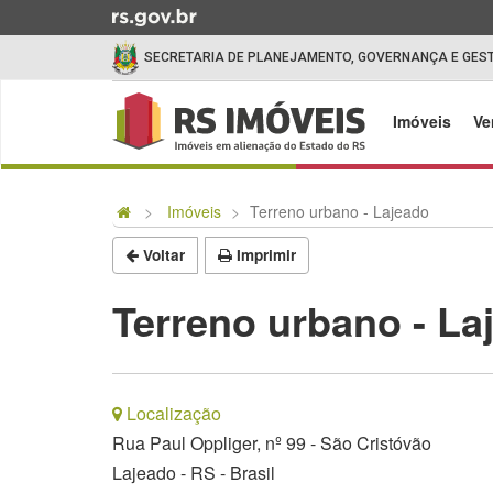
Ir
para
SECRETARIA DE PLANEJAMENTO, GOVERNANÇA E GES
o
conteúdo
Início
Ir
do
Imóveis
Ve
para
menu
o
Início
menu
do
Imóveis
Terreno urbano - Lajeado
Ir
conteúdo
para
Voltar
Imprimir
a
busca
Terreno urbano - La
Localização
Rua Paul Oppliger, nº 99 - São Cristóvão
Lajeado - RS - Brasil