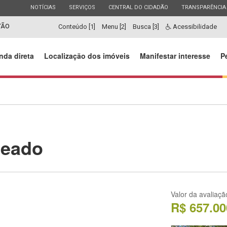
ESTADO
ESTADO
ESTADO
ESTADO
NOTÍCIAS
SERVIÇOS
CENTRAL DO CIDADÃO
TRANSPARÊNCIA
TÃO
Conteúdo [1]
Menu [2]
Busca [3]
Acessibilidade
nda direta
Localização dos imóveis
Manifestar interesse
P
jeado
Valor da avaliaçã
R$ 657.00